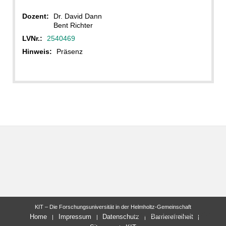
Dozent:
Dr. David Dann
Bent Richter
LVNr.:
2540469
Hinweis:
Präsenz
KIT – Die Forschungsuniversität in der Helmholtz-Gemeinschaft
letzte Änderung: 05.04.2021
Home
Impressum
Datenschutz
Barrierefreiheit